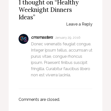
1 thought on “Healthy
Weeknight Dinners
Ideas”
Leave a Reply
cmsmasters
January 29, 2016
Donec venenatis feugiat congue.
Integer ipsum tellus, accumsan ut
purus vitae, congue rhoncus
ipsum. Praesent finibus suscipit
fringilla. Curabitur faucibus libero
non est viverra lacinia.
Comments are closed.