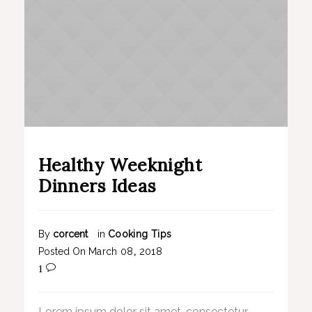
Healthy Weeknight
Dinners Ideas
By
corcent
in
Cooking Tips
Posted On
March
08
,
2018
1
Lorem ipsum dolor sit amet, consectetur