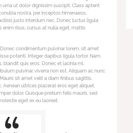
m urna ut dolor dignissim suscipit. Class aptent
r conubia nostra, per inceptos himenaeos.
cilisis justo interdum nec. Donec luctus ligula
s enim risus, cursus at nulla eget, mattis
. Donec condimentum pulvinar lorem, sit amet
se potenti. Integer dapibus ligula tortor. Nam
blandit quis eros. Donec et lacinia mi.
ibulum pulvinar, viverra non est. Aliquam ac nunc
auris sit amet velit a diam finibus sagittis.
. Aenean ultrices placerat eros eget aliquet.
mper dolor. Quisque pretium felis mauris, sed
molestie eget ex eu laoreet.