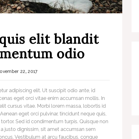
quis elit blandit
 mentum odio
ovember
22
,
2017
r adipiscing elit. Ut suscipit odio ante, id
enas eget orci vitae enim accumsan mollis. In
elit cursus vitae. Morbi lorem massa, lobortis id
 Aenean eget orci pulvinar, tincidunt neque quis,
tortor. Sed id condimentum turpis. Quisque non
s a justo dignissim, sit amet accumsan sem
 rhoncus. Vestibulum at arcu faucibus, congue