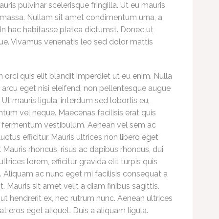
auris pulvinar scelerisque fringilla. Ut eu mauris
la massa. Nullam sit amet condimentum urna, a
a. In hac habitasse platea dictumst. Donec ut
e. Vivamus venenatis leo sed dolor mattis
in orci quis elit blandit imperdiet ut eu enim. Nulla
 arcu eget nisi eleifend, non pellentesque augue
. Ut mauris ligula, interdum sed lobortis eu,
tum vel neque. Maecenas facilisis erat quis
 fermentum vestibulum. Aenean vel sem ac
luctus efficitur. Mauris ultrices non libero eget
. Mauris rhoncus, risus ac dapibus rhoncus, dui
ltrices lorem, efficitur gravida elit turpis quis
 Aliquam ac nunc eget mi facilisis consequat a
t. Mauris sit amet velit a diam finibus sagittis.
ut hendrerit ex, nec rutrum nunc. Aenean ultrices
at eros eget aliquet. Duis a aliquam ligula.