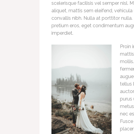
scelerisque facilisis vel semper nisl. M
aliquet, mattis sem eleifend, vehicu
convallis nibh. Nulla at porttitor null
pretium eros, eget condimentum augu
imperdiet.
Proin 
mattis
mollis
fermen
augue
tellus 
auctor
purus u
metus.
nec es
Fusce 
placer