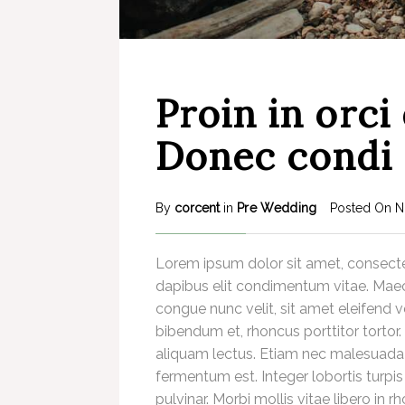
Proin in orci 
Donec condi
By
corcent
in
Pre Wedding
Posted On
N
Lorem ipsum dolor sit amet, consectetu
dapibus elit condimentum vitae. Maec
congue nunc velit, sit amet eleifend v
bibendum et, rhoncus porttitor tortor.
aliquam lectus. Etiam nec malesuada 
fermentum est. Integer lobortis turpi
pulvinar. Morbi mollis vitae libero in