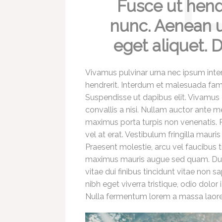
Fusce ut hend
nunc. Aenean u
eget aliquet. D
Vivamus pulvinar urna nec ipsum inte
hendrerit. Interdum et malesuada fame
Suspendisse ut dapibus elit. Vivamus
convallis a nisi. Nullam auctor ante m
maximus porta turpis non venenatis. 
vel at erat. Vestibulum fringilla mauris
Praesent molestie, arcu vel faucibus t
maximus mauris augue sed quam. Duis s
vitae dui finibus tincidunt vitae non s
nibh eget viverra tristique, odio dolor i
Nulla fermentum lorem a massa laoree