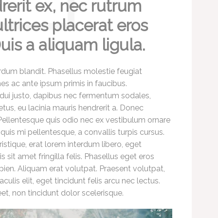
rerit ex, nec rutrum
ltrices placerat eros
uis a aliquam ligula.
rdum blandit. Phasellus molestie feugiat
s ac ante ipsum primis in faucibus.
 dui justo, dapibus nec fermentum sodales,
etus, eu lacinia mauris hendrerit a. Donec
Pellentesque quis odio nec ex vestibulum ornare
 quis mi pellentesque, a convallis turpis cursus.
ristique, erat lorem interdum libero, eget
it amet fringilla felis. Phasellus eget eros
apien. Aliquam erat volutpat. Praesent volutpat,
aculis elit, eget tincidunt felis arcu nec lectus.
t, non tincidunt dolor scelerisque.