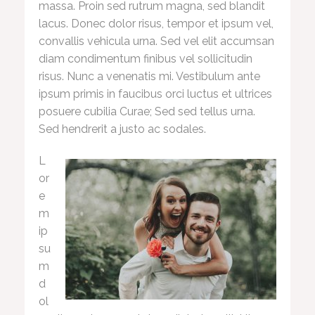
massa. Proin sed rutrum magna, sed blandit
lacus. Donec dolor risus, tempor et ipsum vel,
convallis vehicula urna. Sed vel elit accumsan
diam condimentum finibus vel sollicitudin
risus. Nunc a venenatis mi. Vestibulum ante
ipsum primis in faucibus orci luctus et ultrices
posuere cubilia Curae; Sed sed tellus urna.
Sed hendrerit a justo ac sodales.
L
or
e
m
ip
su
m
d
ol