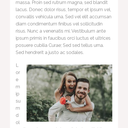
massa. Proin sed rutrum magna, sed blandit
lacus. Donec dolor risus, tempor et ipsum vel,
convallis vehicula urna. Sed vel elit accumsan
diam condimentum finibus vel sollicitudin
risus. Nunc a venenatis mi. Vestibulum ante
ipsum primis in faucibus orci luctus et ultrices
posuere cubilia Curae; Sed sed tellus urna.
Sed hendrerit a justo ac sodales.
L
or
e
m
ip
su
m
d
ol